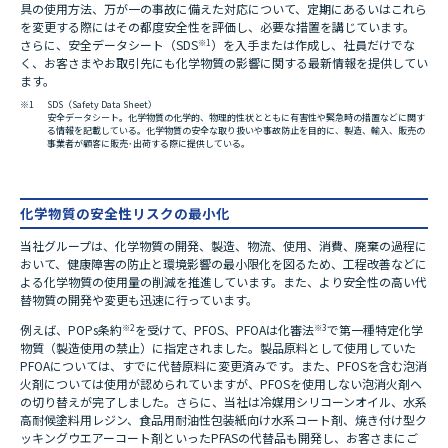
具の使用方法、万が一の事故に備えた対応について、定期にあるいはこれら
を変更する際にはその都度安全性を評価し、必要な措置を講じています。
さらに、安全データシート（SDS
※1
）を入手または作成し、社員だけでな
く、お客さまやお取引先にも化学物質の影響に関する最新情報を提供してい
ます。
※1
SDS（Safety Data Sheet）
安全データシート。化学物質の化学的、物理的性状とともに有害性や緊急時の措置などに関す
る情報を記載している。化学物質の安全な取り扱いや事故防止を目的に、製造、輸入、販売の
事業者が顧客に販売･出荷する際に提供している。
化学物質の安全性リスクの最小化
当社グループは、化学物質の開発、製造、物流、使用、消費、廃棄の過程に
おいて、健康障害の防止と環境影響の最小限化を図るため、工程改善などに
よる化学物質の使用量の削減を推進しています。また、より安全性の高い代
替物質の開発や変更も迅速に行っています。
例えば、POPs条約
※2
を受けて、PFOS、PFOAは化審法
※3
で第一種特定化学
物質（製造使用の禁止）に指定されました。製品原料として使用していた
PFOAについては、すでに代替原料に変更済みです。また、PFOSを含む泡消
火剤については使用が認められていますが、PFOSを使用しない泡消火剤へ
の切り替えが完了しました。さらに、当社は冷媒用シリコーンオイル、水系
高耐候塗料用レジン、食品用耐油性包装紙向け水系コート剤、焼き付け型ク
ッキングウエアーコート剤といったPFASの代替品も開発し、お客さまにご