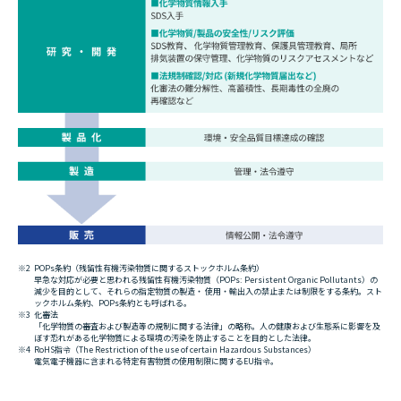
※2
POPs条約（残留性有機汚染物質に関するストックホルム条約）
早急な対応が必要と思われる残留性有機汚染物質（POPs: Persistent Organic Pollutants）の
減少を目的として、それらの指定物質の製造・ 使用・輸出入の禁止または制限をする条約。スト
ックホルム条約、POPs条約とも呼ばれる。
※3
化審法
「化学物質の審査および製造等の規制に関する法律」の略称。人の健康および生態系に影響を及
ぼす恐れがある化学物質による環境の汚染を防止することを目的とした法律。
※4
RoHS指令（The Restriction of the use of certain Hazardous Substances）
電気電子機器に含まれる特定有害物質の使用制限に関するEU指令。