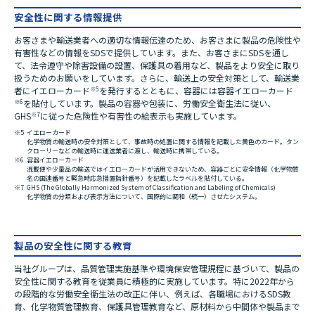
安全性に関する情報提供
お客さまや輸送業者への適切な情報伝達のため、お客さまに製品の危険性や
有害性などの情報をSDSで提供しています。また、お客さまにSDSを通し
て、法令遵守や除害設備の設置、保護具の着用など、製品をより安全に取り
扱うためのお願いをしています。さらに、輸送上の安全対策として、輸送業
者にイエローカード
※5
を発行するとともに、容器には容器イエローカード
※6
を貼付しています。製品の容器や包装に、労働安全衛生法に従い、
GHS
※7
に従った危険性や有害性の絵表示も実施しています。
※5
イエローカード
化学物質の輸送時の安全対策として、事故時の処置に関する情報を記載した黄色のカード。タン
クローリーなどの輸送時に運送業者に渡し、輸送時に携帯している。
※6
容器イエローカード
混載便や少量品の輸送ではイエローカードが活用できないため、容器ごとに安全情報（化学物質
名の国連番号と緊急時応急措置指針番号）を記載したラベルを貼付している。
※7
GHS (The Globally Harmonized System of Classification and Labeling of Chemicals)
化学物質の分類および表示方法について、国際的に調和（統一）させたシステム。
製品の安全性に関する教育
当社グループは、品質管理実施基準や環境保安管理規程に基づいて、製品の
安全性に関する教育を従業員に積極的に実施しています。特に2022年から
の段階的な労働安全衛生法の改正に伴い、例えば、各職場におけるSDS教
育、化学物質管理教育、保護具管理教育など、原材料から中間体や製品まで