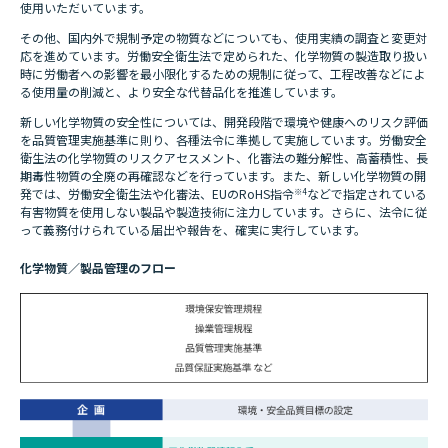
使用いただいています。
その他、国内外で規制予定の物質などについても、使用実績の調査と変更対
応を進めています。労働安全衛生法で定められた、化学物質の製造取り扱い
時に労働者への影響を最小限化するための規制に従って、工程改善などによ
る使用量の削減と、より安全な代替品化を推進しています。
新しい化学物質の安全性については、開発段階で環境や健康へのリスク評価
を品質管理実施基準に則り、各種法令に準拠して実施しています。労働安全
衛生法の化学物質のリスクアセスメント、化審法の難分解性、高蓄積性、長
期毒性物質の全廃の再確認などを行っています。また、新しい化学物質の開
発では、労働安全衛生法や化審法、EUのRoHS指令
※4
などで指定されている
有害物質を使用しない製品や製造技術に注力しています。さらに、法令に従
って義務付けられている届出や報告を、確実に実行しています。
化学物質／製品管理のフロー