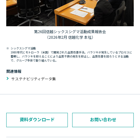
第26回信越シックスシグマ活動成果報告会
（2026年2月 信越化学 本社）
※
シックスシグマ活動
1980年代にモトローラ（米国）で開発された品質改善手法。バラツキが発生しているプロセスに
着眼し、バラツキを抑えることにより品質不良の発生を抑止し、品質改善を図ろうとする活動
で、グループ全体で取り組んでいる。
関連情報
サステナビリティデータ集
資料ダウンロード
お問い合わせ