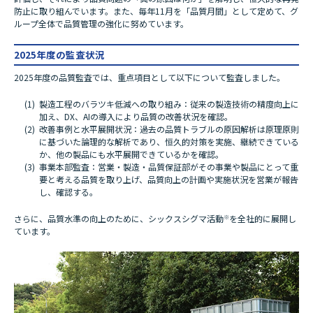
防止に取り組んでいます。また、毎年11月を「品質月間」として定めて、グ
ループ全体で品質管理の強化に努めています。
2025年度の監査状況
2025年度の品質監査では、重点項目として以下について監査しました。
製造工程のバラツキ低減への取り組み：従来の製造技術の精度向上に
加え、DX、AIの導入により品質の改善状況を確認。
改善事例と水平展開状況：過去の品質トラブルの原因解析は原理原則
に基づいた論理的な解析であり、恒久的対策を実施、継続できている
か、他の製品にも水平展開できているかを確認。
事業本部監査：営業・製造・品質保証部がその事業や製品にとって重
要と考える品質を取り上げ、品質向上の計画や実施状況を営業が報告
し、確認する。
さらに、品質水準の向上のために、シックスシグマ活動
※
を全社的に展開し
ています。