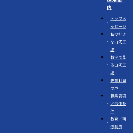
内
トップメ
ッセージ
私の好き
な白河工
場
数字で見
る白河工
場
先輩社員
の声
募集要項
／労働条
件
教育／研
修制度