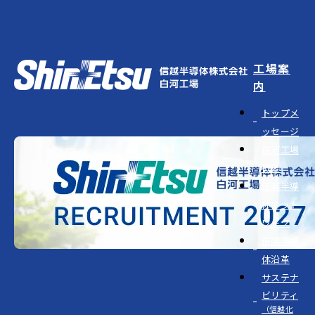
工場案
内
トップメ
ッセージ
白河工場
概要
信越半導
体ネット
ワーク
信越半導
体沿革
サステナ
ビリティ
（信越化