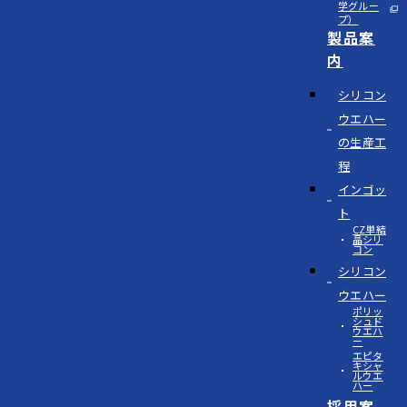
学グルー
プ）
製品案
内
シリコン
ウエハー
の生産工
程
インゴッ
ト
CZ単結
晶シリ
コン
シリコン
ウエハー
ポリッ
シュド
ウエハ
ー
エピタ
キシャ
ルウエ
ハー
採用案