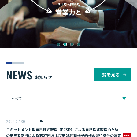
NEWS
一覧を見る
お知らせ
すべて
2026.07.30
IR
コミットメント型自己株式取得（FCSR）による自己株式取得のため
の第三者割当による第27回および第28回新株予約権の発行条件の決定
PDF